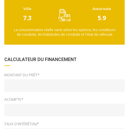
Ville
Autoroute
7.3
5.9
La consommation réelle varie selon les options, les conditions
de conduite, les habitudes de conduite et l'état du véhicule
CALCULATEUR DU FINANCEMENT
MONTANT DU PRÊT*
ACOMPTE*
TAUX D'INTÉRÊT(%)*