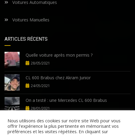
Voitures Automatiques
Voitures Manuelles
ARTICLES RÉCENTS
Quelle voiture après mon permis ?
28/05/2021
CL 600 Brabus chez Akram Junior
24/05/2021
On a testé : une Mercedes CL 600 Brabus
28/01/2021
Nous utilisons des cookies sur notre site Web pour vous
offrir l'expérience la plus pertinente en mémorisant vos
préférences et les visites répétées. En cliquant sur