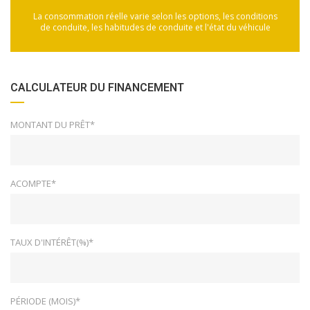
La consommation réelle varie selon les options, les conditions
de conduite, les habitudes de conduite et l'état du véhicule
CALCULATEUR DU FINANCEMENT
MONTANT DU PRÊT*
ACOMPTE*
TAUX D'INTÉRÊT(%)*
PÉRIODE (MOIS)*