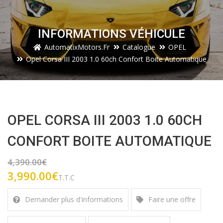
INFORMATIONS VÉHICULE
AutomatixMotors.fr
Catalogue
OPEL
Opel Corsa III 2003 1.0 60ch Confort Boite Automatique
OPEL CORSA III 2003 1.0 60CH
CONFORT BOITE AUTOMATIQUE
4,390.00€
3,990.00€
T.T.C
Demander plus d'informations
Faire une offre