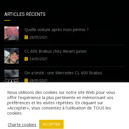
ARTICLES RÉCENTS
Quelle voiture après mon permis ?
28/05/2021
CL 600 Brabus chez Akram Junior
24/05/2021
On a testé : une Mercedes CL 600 Brabus
28/01/2021
Nous utilisons des cookies sur notre site Web pour vous
offrir l'expérience la plus pertinente en mémorisant vos
préférences et les visites répétées. En cliquant sur
«Accepter», vous consentez à l'utilisation de TOUS les
cookies.
©Copyright 2026
AutomatixMotors.fr
Politique de confidentialité
Termes et conditions
Charte cookies
ACCEPTER
Nous contacter