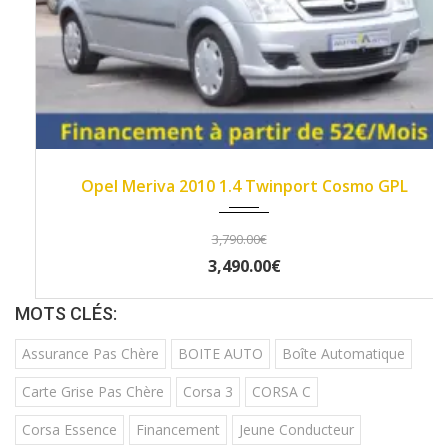
2010
Manue...
129000
Opel Meriva 2010 1.4 Twinport Cosmo GPL
3,790.00€
3,490.00€
MOTS CLÉS:
Assurance Pas Chère
BOITE AUTO
Boîte Automatique
Carte Grise Pas Chère
Corsa 3
CORSA C
Corsa Essence
Financement
Jeune Conducteur