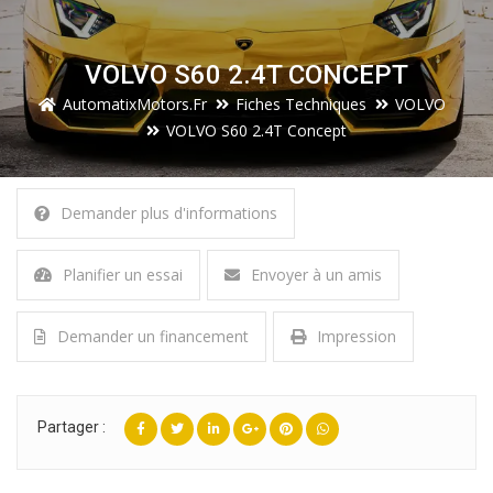
VOLVO S60 2.4T CONCEPT
AutomatixMotors.fr
Fiches Techniques
VOLVO
VOLVO S60 2.4T Concept
Demander plus d'informations
Planifier un essai
Envoyer à un amis
Demander un financement
Impression
Partager :