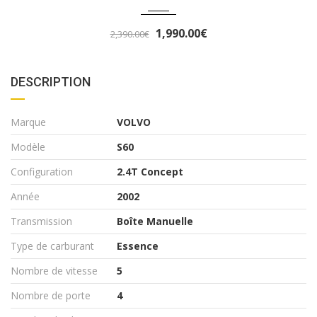
0.00€
3,290
3,490.00€
DESCRIPTION
Marque
VOLVO
Modèle
S60
Configuration
2.4T Concept
Année
2002
Transmission
Boîte Manuelle
Type de carburant
Essence
Nombre de vitesse
5
Nombre de porte
4