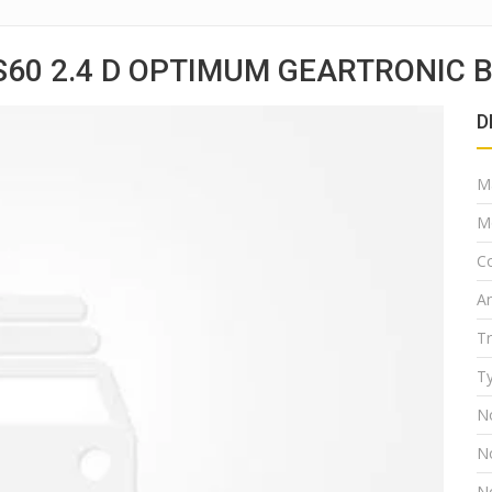
S60 2.4 D OPTIMUM GEARTRONIC 
D
M
M
Co
A
T
Ty
N
N
N