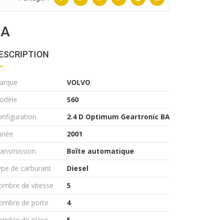
BA
ESCRIPTION
arque
VOLVO
odèle
S60
nfiguration
2.4 D Optimum Geartronic BA
nnée
2001
ransmission
Boîte automatique
pe de carburant
Diesel
ombre de vitesse
5
ombre de porte
4
ombre de place
5