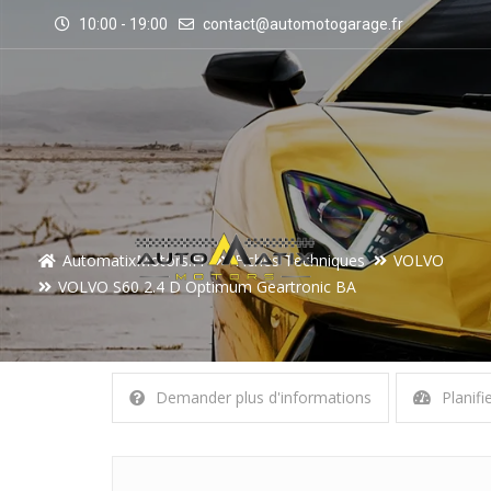
10:00 - 19:00
contact@automotogarage.fr
AutomatixMotors.fr
Fiches Techniques
VOLVO
VOLVO S60 2.4 D Optimum Geartronic BA
Demander plus d'informations
Planifi