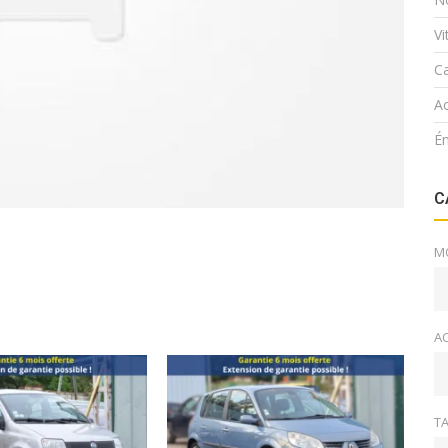
V
Ca
Ac
É
C
M
A
TA