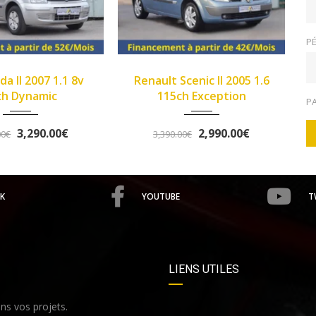
PÉ
2005
Manue...
2013
Manue...
Renault Scenic II 2005 1.6
>Opel Corsa IV 2013 1.2
149933
102345
115ch Exception
Twinport 85ch Graphite
P
2,990.00€
5,490.00€
3,390.00€
5,758.00€
K
YOUTUBE
T
LIENS UTILES
s vos projets.