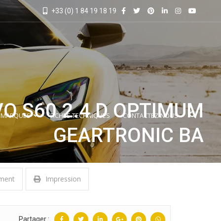
+33 (0) 1 84 19 18 19
O S60 2.4 D OPTIMUM
 MARQUES
FICHES TECHNIQUES
CONTACTEZ-NOUS
GEARTRONIC BA
ment
Impression
Partager :