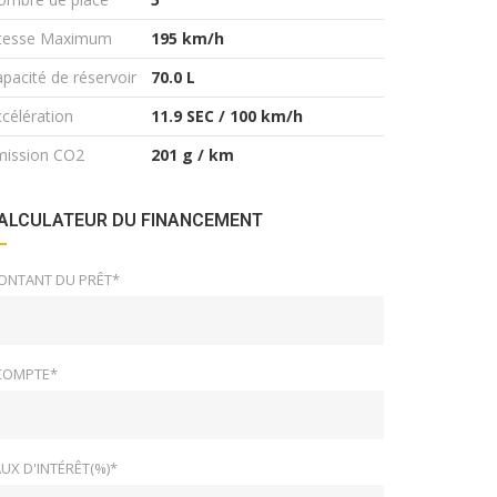
itesse Maximum
195 km/h
pacité de réservoir
70.0 L
célération
11.9 SEC / 100 km/h
mission CO2
201 g / km
ALCULATEUR DU FINANCEMENT
ONTANT DU PRÊT*
COMPTE*
UX D'INTÉRÊT(%)*