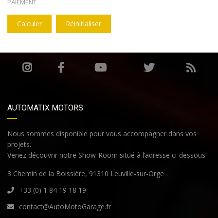
PAIEMENT
Calculer
Réinitialiser
AUTOMATIX MOTORS
Nous sommes disponible pour vous accompagner dans vos
projets.
Venez découvrir notre Show-Room situé à l’adresse ci-dessous
3 Chemin de la Boissière, 91310 Leuville-sur-Orge
+33 (0) 1 84 19 18 19
contact@AutoMotoGarage.fr