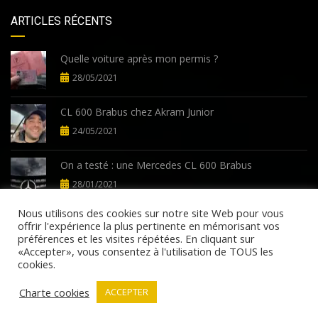
ARTICLES RÉCENTS
Quelle voiture après mon permis ?
28/05/2021
CL 600 Brabus chez Akram Junior
24/05/2021
On a testé : une Mercedes CL 600 Brabus
28/01/2021
Nous utilisons des cookies sur notre site Web pour vous
offrir l'expérience la plus pertinente en mémorisant vos
préférences et les visites répétées. En cliquant sur
«Accepter», vous consentez à l'utilisation de TOUS les
cookies.
©Copyright 2026
AutomatixMotors.fr
Politique de confidentialité
Termes et conditions
Charte cookies
ACCEPTER
Nous contacter