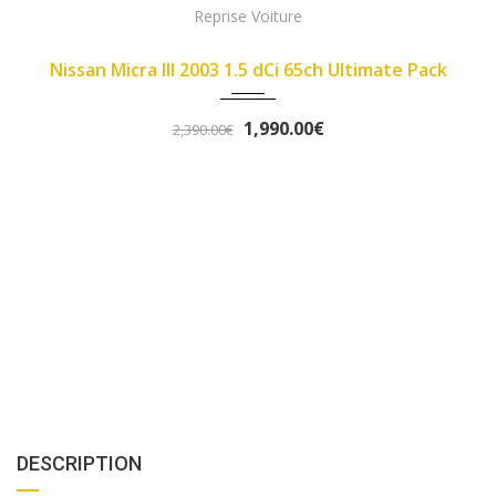
2003
Manue...
214000
a III 2003 1.5 dCi 65ch Ultimate Pack
1,990.00€
2,390.00€
Fiat Pa
DESCRIPTION