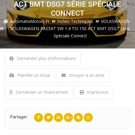
ACT BMT DSG7 SÉRIE SPÉCIALE
CONNECT
AutomatixMotors.fr
Fiches Techniques
VOLKSWAGEN
VOLKSWAGEN PASSAT SW 1.4 TSI 150 ACT BMT DSG7 Série
Spéciale Connect
Demander plus d'informations
Planifier un essai
Envoyer à un amis
Demander un financement
Impression
Partager :