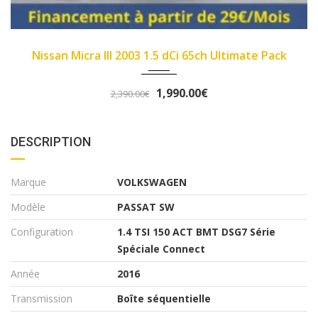
214000
2007
89
Ci 65ch Ultimate Pack
Fiat Panda II 2007 1.1 8
0.00€
3,290
3,490.00€
DESCRIPTION
Marque
VOLKSWAGEN
Modèle
PASSAT SW
Configuration
1.4 TSI 150 ACT BMT DSG7 Série
Spéciale Connect
Année
2016
Transmission
Boîte séquentielle