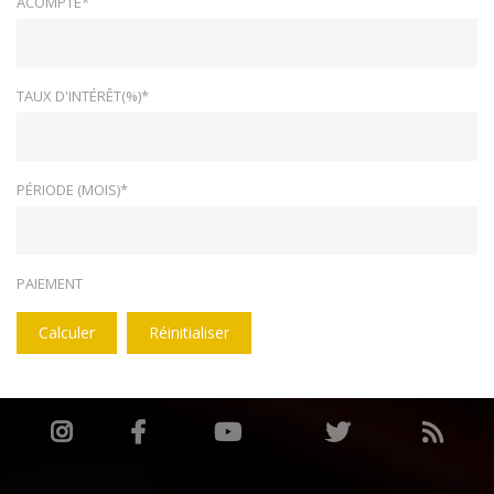
ACOMPTE*
TAUX D'INTÉRÊT(%)*
PÉRIODE (MOIS)*
PAIEMENT
Calculer
Réinitialiser