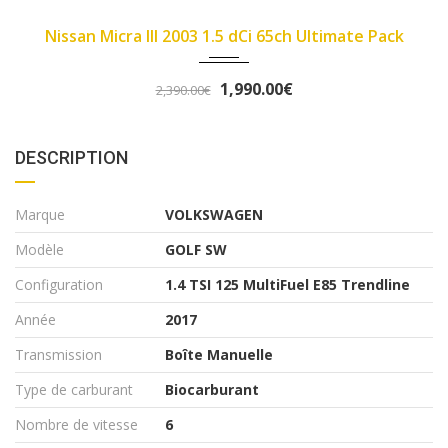
Manue...
214000
20
3 1.5 dCi 65ch Ultimate Pack
Fiat Panda II 20
1,990.00€
00€
3,490.00
DESCRIPTION
Marque
VOLKSWAGEN
Modèle
GOLF SW
Configuration
1.4 TSI 125 MultiFuel E85 Trendline
Année
2017
Transmission
Boîte Manuelle
Type de carburant
Biocarburant
Nombre de vitesse
6