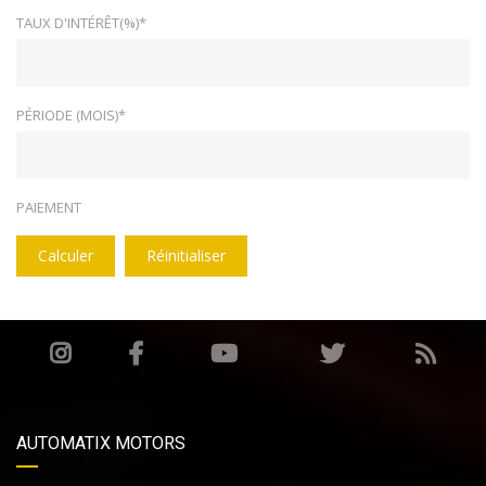
TAUX D'INTÉRÊT(%)*
PÉRIODE (MOIS)*
PAIEMENT
Calculer
Réinitialiser
AUTOMATIX MOTORS