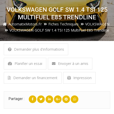
VOLKSWAGEN GOLF SW 1.4 TSI 125
MULTIFUEL E85 TRENDLINE
AutomatixMotors.fr
Fiches Techniques
VOLKSWAGEN
VOLKSWAGEN GOLF SW 1.4 TSI 125 MultiFuel E85 Trendline
Demander plus d'informations
Planifier un essai
Envoyer à un amis
Demander un financement
Impression
Partager :