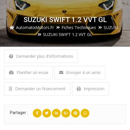
SUZUKI SWIFT 1.2 VVT GL
AutomatixMotors.fr
Fiches Techniques
SUZUKI
SUZUKI SWIFT 1.2 VVT GL
Demander plus d'informations
Planifier un essai
Envoyer à un amis
Demander un financement
Impression
Partager :