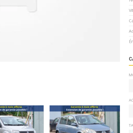
V
Ca
Ac
É
C
M
A
TA