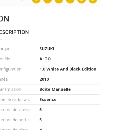
ION
ESCRIPTION
arque
SUZUKI
odèle
ALTO
nfiguration
1.0 White And Black Edition
nnée
2010
ransmission
Boîte Manuelle
pe de carburant
Essence
ombre de vitesse
5
ombre de porte
5
ombre de place
4