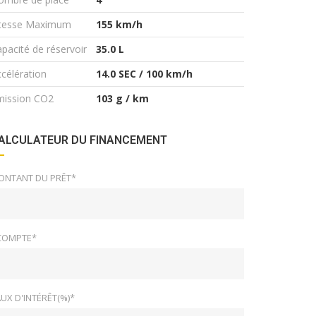
itesse Maximum
155 km/h
pacité de réservoir
35.0 L
célération
14.0 SEC / 100 km/h
mission CO2
103 g / km
ALCULATEUR DU FINANCEMENT
ONTANT DU PRÊT*
COMPTE*
UX D'INTÉRÊT(%)*