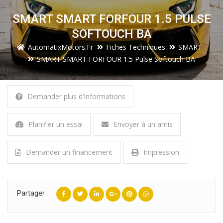
SMART SMART FORFOUR 1.5 PULSE
SOFTOUCH BA
AutomatixMotors.fr
Fiches Techniques
SMART
SMART SMART FORFOUR 1.5 Pulse Softouch BA
Demander plus d'informations
Planifier un essai
Envoyer à un amis
Demander un financement
Impression
Partager :