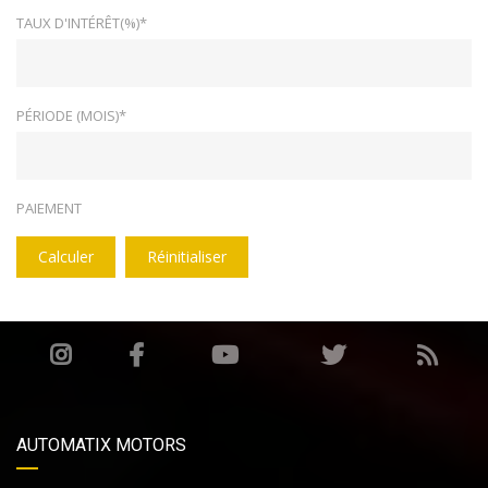
TAUX D'INTÉRÊT(%)*
PÉRIODE (MOIS)*
PAIEMENT
Calculer
Réinitialiser
AUTOMATIX MOTORS