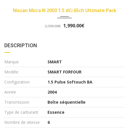
2007
89450
imate Pack
Fiat Panda II 2007 1.1 8v 54ch Dyn
3,290.00€
3,490.00€
DESCRIPTION
Marque
SMART
Modèle
SMART FORFOUR
Configuration
1.5 Pulse Softouch BA
Année
2004
Transmission
Boîte séquentielle
Type de carburant
Essence
Nombre de vitesse
6