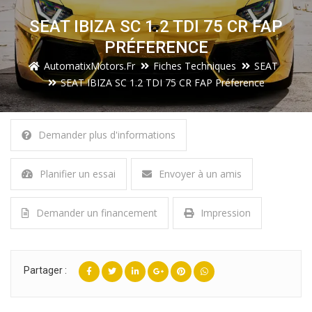
SEAT IBIZA SC 1.2 TDI 75 CR FAP
PRÉFERENCE
AutomatixMotors.fr
Fiches Techniques
SEAT
SEAT IBIZA SC 1.2 TDI 75 CR FAP Préference
Demander plus d'informations
Planifier un essai
Envoyer à un amis
Demander un financement
Impression
Partager :