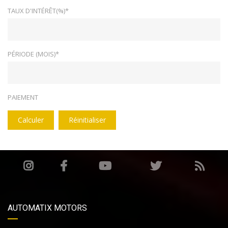
TAUX D'INTÉRÊT(%)*
PÉRIODE (MOIS)*
PAIEMENT
Calculer
Réinitialiser
AUTOMATIX MOTORS