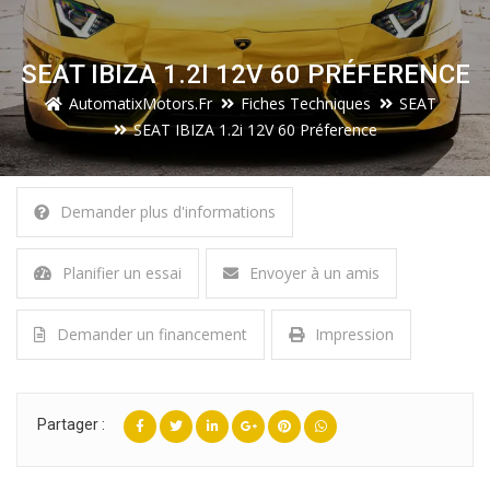
SEAT IBIZA 1.2I 12V 60 PRÉFERENCE
AutomatixMotors.fr
Fiches Techniques
SEAT
SEAT IBIZA 1.2i 12V 60 Préference
Demander plus d'informations
Planifier un essai
Envoyer à un amis
Demander un financement
Impression
Partager :