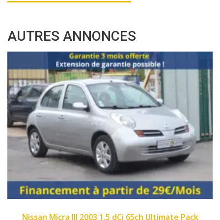
AUTRES ANNONCES
2007
89450
imate Pack
Fiat Panda II 2007 1.1 8v 54ch Dyn