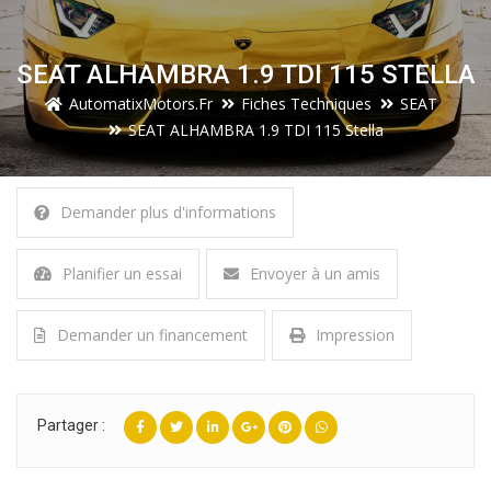
SEAT ALHAMBRA 1.9 TDI 115 STELLA
AutomatixMotors.fr
Fiches Techniques
SEAT
SEAT ALHAMBRA 1.9 TDI 115 Stella
Demander plus d'informations
Planifier un essai
Envoyer à un amis
Demander un financement
Impression
Partager :