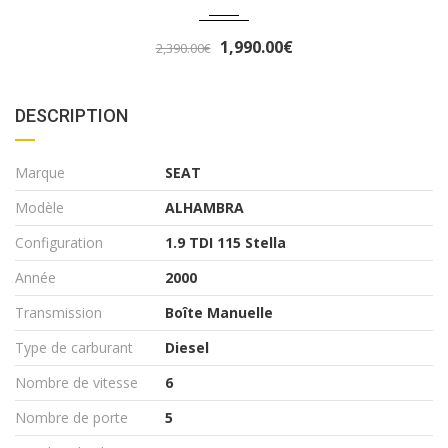
0.00€
3,290
3,490.00€
DESCRIPTION
Marque
SEAT
Modèle
ALHAMBRA
Configuration
1.9 TDI 115 Stella
Année
2000
Transmission
Boîte Manuelle
Type de carburant
Diesel
Nombre de vitesse
6
Nombre de porte
5