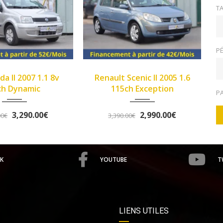
TA
PÉ
2005
Manue...
2013
Manue...
Renault Scenic II 2005 1.6
>Opel Corsa IV 2013 1
149933
102345
115ch Exception
Twinport 85ch Graphi
P
2,990.00€
5,490.00€
3,390.00€
5,758.00€
K
YOUTUBE
T
LIENS UTILES