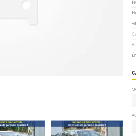
N
N
V
Ca
Ac
É
C
M
A