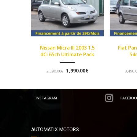
2003
Manue...
2007
89450
 Micra III 2003 1.5
Fiat Panda II 2007 1.1 8v
214000
5ch Ultimate Pack
54ch Dynamic
1,990.00€
3,290.00€
90.00€
3,490.00€
INSTAGRAM
FACEBOO
AUTOMATIX MOTORS