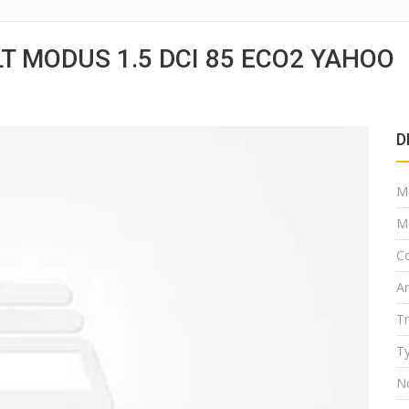
T MODUS 1.5 DCI 85 ECO2 YAHOO
D
M
M
Co
A
T
Ty
N