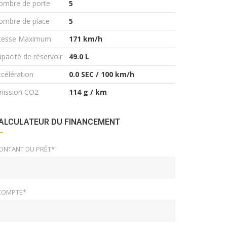
ombre de porte
5
ombre de place
5
itesse Maximum
171 km/h
pacité de réservoir
49.0 L
célération
0.0 SEC / 100 km/h
mission CO2
114 g / km
ALCULATEUR DU FINANCEMENT
ONTANT DU PRÊT*
COMPTE*