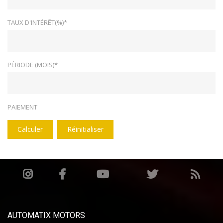
TAUX D'INTÉRÊT(%)*
PÉRIODE (MOIS)*
PAIEMENT
Calculer
Réinitialiser
AUTOMATIX MOTORS