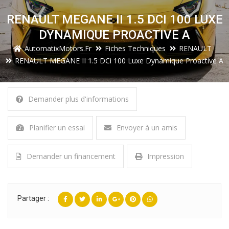
RENAULT MEGANE II 1.5 DCI 100 LUXE
DYNAMIQUE PROACTIVE A
AutomatixMotors.fr
Fiches Techniques
RENAULT
RENAULT MEGANE II 1.5 DCi 100 Luxe Dynamique Proactive A
Demander plus d'informations
Planifier un essai
Envoyer à un amis
Demander un financement
Impression
Partager :