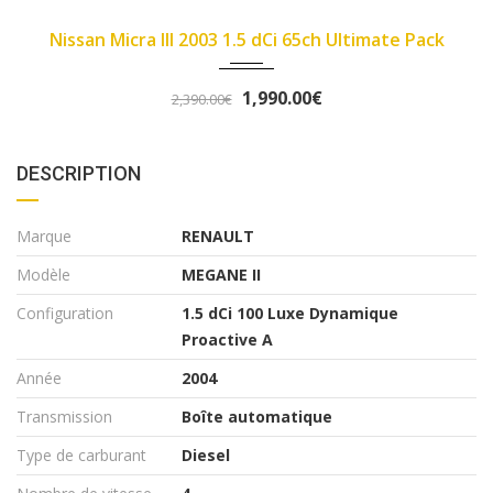
2007
89450
ack
Fiat Panda II 2007 1.1 8v 54ch Dynamic
3,290.00€
3,490.00€
DESCRIPTION
Marque
RENAULT
Modèle
MEGANE II
Configuration
1.5 dCi 100 Luxe Dynamique
Proactive A
Année
2004
Transmission
Boîte automatique
Type de carburant
Diesel