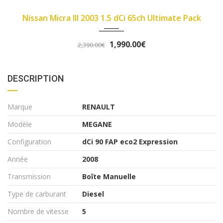
2007
89450
e Pack
Fiat Panda II 2007 1.1 8v 54ch Dynamic
3,290.00€
3,490.00€
DESCRIPTION
Marque
RENAULT
Modèle
MEGANE
Configuration
dCi 90 FAP eco2 Expression
Année
2008
Transmission
Boîte Manuelle
Type de carburant
Diesel
Nombre de vitesse
5