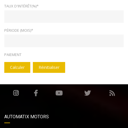
TAUX D'INTÉRÊT(%)*
PÉRIODE (MOIS)*
PAIEMENT
Calculer
Réinitialiser
AUTOMATIX MOTORS