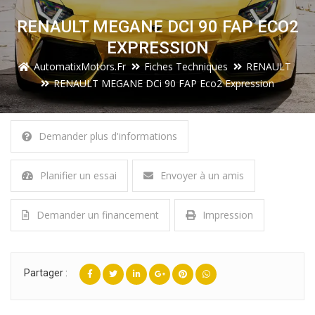
RENAULT MEGANE DCI 90 FAP ECO2
EXPRESSION
AutomatixMotors.fr
Fiches Techniques
RENAULT
RENAULT MEGANE DCi 90 FAP Eco2 Expression
Demander plus d'informations
Planifier un essai
Envoyer à un amis
Demander un financement
Impression
Partager :