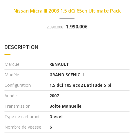
4000
2007
89450
 Ultimate Pack
Fiat Panda II 2007 1.1 8v 54ch
3,290.00€
3,490.00€
DESCRIPTION
Marque
RENAULT
Modèle
GRAND SCENIC II
Configuration
1.5 dCi 105 eco2 Latitude 5 pl
Année
2007
Transmission
Boîte Manuelle
Type de carburant
Diesel
Nombre de vitesse
6