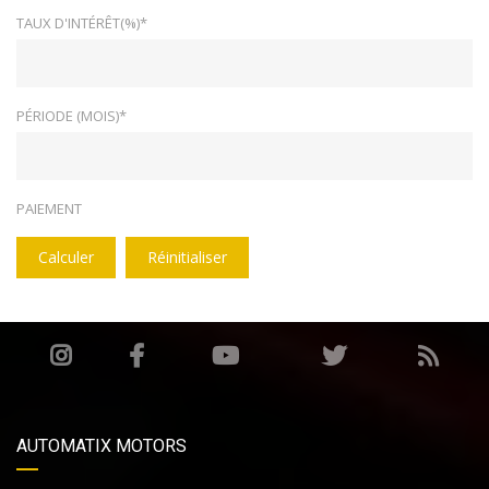
TAUX D'INTÉRÊT(%)*
PÉRIODE (MOIS)*
PAIEMENT
Calculer
Réinitialiser
AUTOMATIX MOTORS