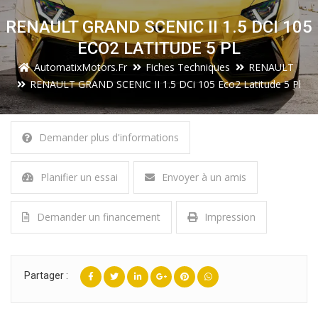
RENAULT GRAND SCENIC II 1.5 DCI 105
ECO2 LATITUDE 5 PL
AutomatixMotors.fr
Fiches Techniques
RENAULT
RENAULT GRAND SCENIC II 1.5 DCi 105 Eco2 Latitude 5 Pl
Demander plus d'informations
Planifier un essai
Envoyer à un amis
Demander un financement
Impression
Partager :