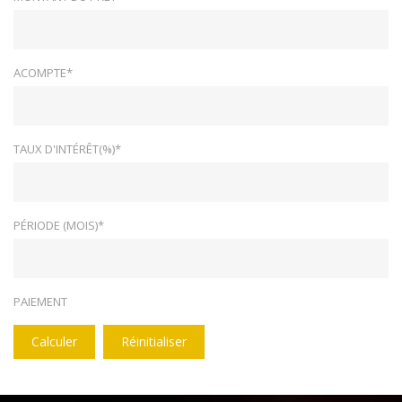
ACOMPTE*
TAUX D'INTÉRÊT(%)*
PÉRIODE (MOIS)*
PAIEMENT
Calculer
Réinitialiser