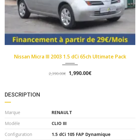
4000
2007
89450
 Ultimate Pack
Fiat Panda II 2007 1.1 8v 54ch
3,290.00€
3,490.00€
DESCRIPTION
Marque
RENAULT
Modèle
CLIO III
Configuration
1.5 dCi 105 FAP Dynamique