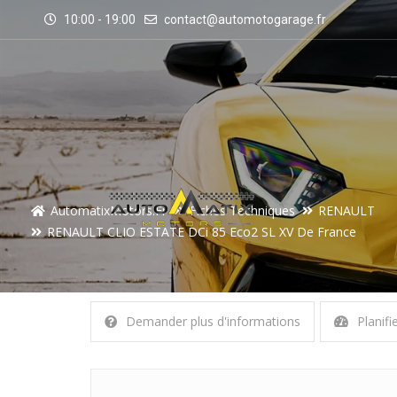
10:00 - 19:00
contact@automotogarage.fr
AutomatixMotors.fr
Fiches Techniques
RENAULT
RENAULT CLIO ESTATE DCi 85 Eco2 SL XV De France
Demander plus d'informations
Planifi