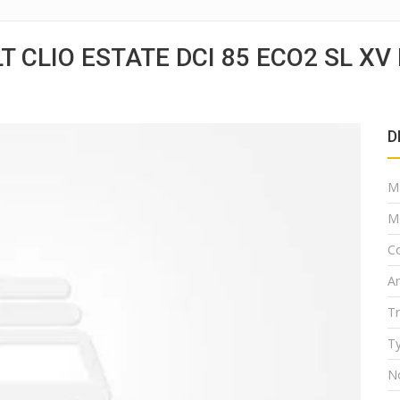
 CLIO ESTATE DCI 85 ECO2 SL XV
D
M
M
Co
A
T
Ty
N