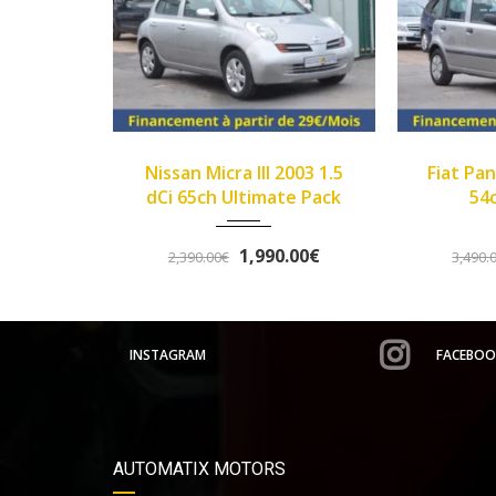
3
Manue...
2007
89450
cra III 2003 1.5
Fiat Panda II 2007 1.1 8v
214000
 Ultimate Pack
54ch Dynamic
1,990.00€
3,290.00€
0€
3,490.00€
INSTAGRAM
FACEBOO
AUTOMATIX MOTORS