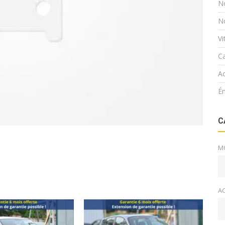
N
N
V
Ca
Ac
É
C
M
A