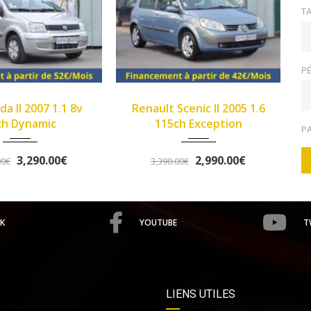
TA
PÉ
2005
Manue...
2013
Manue...
Renault Scenic II 2005 1.6
>Opel Corsa IV 2013 1.2
149933
102345
115ch Exception
Twinport 85ch Graphite
P
2,990.00€
5,490.00€
3,390.00€
5,758.00€
K
YOUTUBE
T
LIENS UTILES