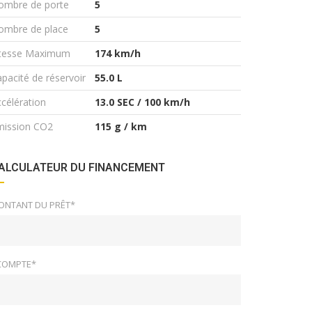
ombre de porte
5
ombre de place
5
itesse Maximum
174 km/h
pacité de réservoir
55.0 L
célération
13.0 SEC / 100 km/h
mission CO2
115 g / km
ALCULATEUR DU FINANCEMENT
ONTANT DU PRÊT*
COMPTE*