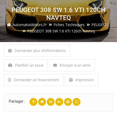
PEUGEOT 308 SW 1.6 VTI 120CH
NAVTEQ
AutomatixMotors.fr
Fiches Techniques
PEUGEOT
PEUGEOT 308 SW 1.6 VTi 120ch Navteq
Demander plus d'informations
Planifier un essai
Envoyer à un amis
Demander un financement
Impression
Partager :