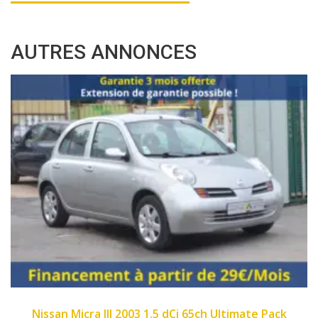
AUTRES ANNONCES
2007
89450
imate Pack
Fiat Panda II 2007 1.1 8v 54ch Dyn