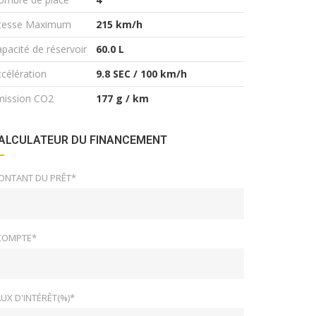
itesse Maximum
215 km/h
pacité de réservoir
60.0 L
célération
9.8 SEC / 100 km/h
mission CO2
177 g / km
ALCULATEUR DU FINANCEMENT
ONTANT DU PRÊT*
COMPTE*
UX D'INTÉRÊT(%)*