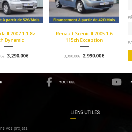
PÉ
2005
Manue...
2013
Manue...
t Scenic II 2005 1.6
>Opel Corsa IV 2013 1.2
149933
102345
15ch Exception
Twinport 85ch Graphite
P
2,990.00€
5,490.00€
90.00€
5,758.00€
K
YOUTUBE
T
LIENS UTILES
s vos projets.