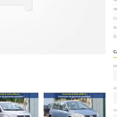
V
Ca
Ac
É
C
M
A
TA