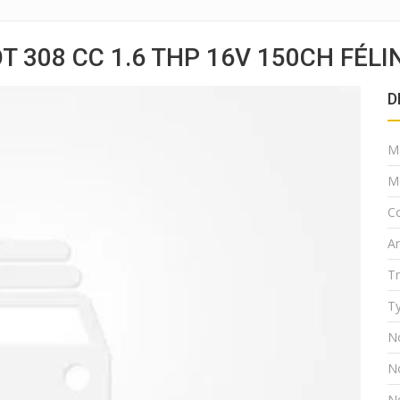
 308 CC 1.6 THP 16V 150CH FÉLI
D
M
M
Co
A
T
Ty
N
N
N