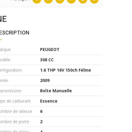
NE
ESCRIPTION
arque
PEUGEOT
odèle
308 CC
nfiguration
1.6 THP 16V 150ch Féline
nnée
2009
ransmission
Boîte Manuelle
pe de carburant
Essence
ombre de vitesse
6
ombre de porte
2
ombre de place
4