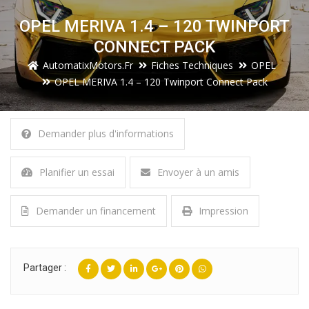
OPEL MERIVA 1.4 – 120 TWINPORT
CONNECT PACK
AutomatixMotors.fr
Fiches Techniques
OPEL
OPEL MERIVA 1.4 – 120 Twinport Connect Pack
Demander plus d'informations
Planifier un essai
Envoyer à un amis
Demander un financement
Impression
Partager :