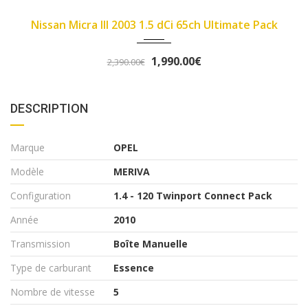
4000
2007
89450
 Ultimate Pack
Fiat Panda II 2007 1.1 8v 54ch
3,290.00€
3,490.00€
DESCRIPTION
Marque
OPEL
Modèle
MERIVA
Configuration
1.4 - 120 Twinport Connect Pack
Année
2010
Transmission
Boîte Manuelle
Type de carburant
Essence
Nombre de vitesse
5