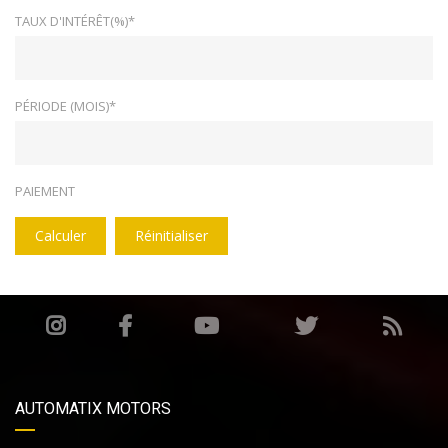
TAUX D'INTÉRÊT(%)*
PÉRIODE (MOIS)*
PAIEMENT
Calculer
Réinitialiser
AUTOMATIX MOTORS