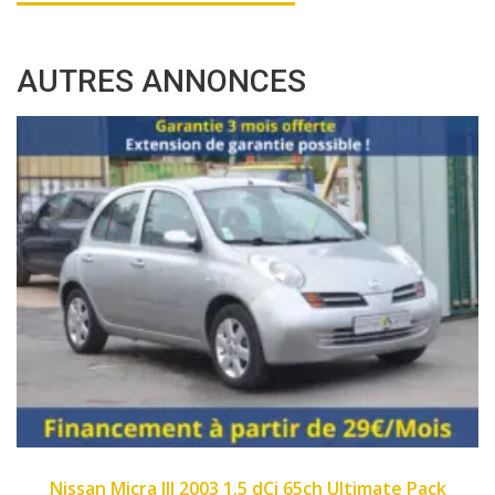
AUTRES ANNONCES
2007
89450
imate Pack
Fiat Panda II 2007 1.1 8v 54ch Dyn