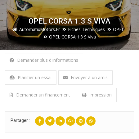
OPEL CORSA 1.3 S VIVA
AutomatixMotors.fr
Fiches Techniques
OPEL
OPEL CORSA 1.3 S Viva
Demander plus d'informations
Planifier un essai
Envoyer à un amis
Demander un financement
Impression
Partager :