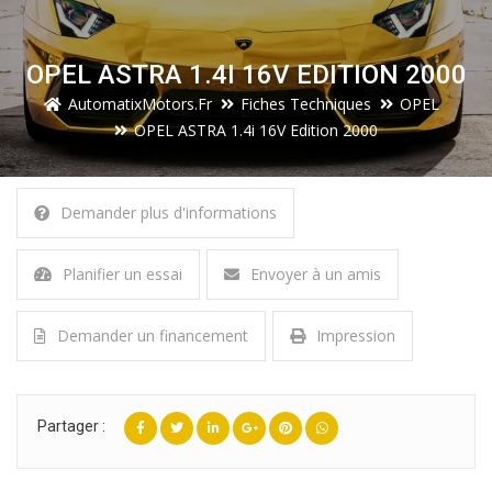
OPEL ASTRA 1.4I 16V EDITION 2000
AutomatixMotors.fr
Fiches Techniques
OPEL
OPEL ASTRA 1.4i 16V Edition 2000
Demander plus d'informations
Planifier un essai
Envoyer à un amis
Demander un financement
Impression
Partager :