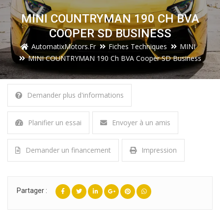
MINI COUNTRYMAN 190 CH BVA
COOPER SD BUSINESS
AutomatixMotors.fr
Fiches Techniques
MINI
MINI COUNTRYMAN 190 Ch BVA Cooper SD Business
Demander plus d'informations
Planifier un essai
Envoyer à un amis
Demander un financement
Impression
Partager :