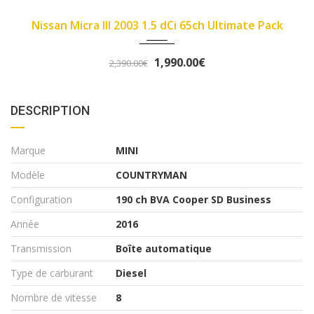
4000
2007
89450
 Ultimate Pack
Fiat Panda II 2007 1.1 8v 54ch
3,290.00€
3,490.00€
DESCRIPTION
Marque
MINI
Modèle
COUNTRYMAN
Configuration
190 ch BVA Cooper SD Business
Année
2016
Transmission
Boîte automatique
Type de carburant
Diesel
Nombre de vitesse
8