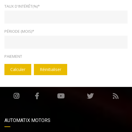
TAUX D'INTÉRÊT(%)*
PÉRIODE (MOIS)*
PAIEMENT
Calculer
Réinitialiser
AUTOMATIX MOTORS