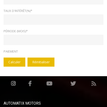
TAUX D'INTÉRÊT(%)*
PÉRIODE (MOIS)*
PAIEMENT
Calculer
Réinitialiser
AUTOMATIX MOTORS