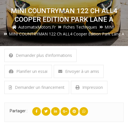
MINI COUNTRYMAN 122 CH ALL4
COOPER EDITION PARK LANE A
AutomatixMotors.fr
Fiches Techniques
MINI
MINI COUNTRYMAN 122 Ch ALL4 Cooper Edition Park Lane A
Demander plus d'informations
Planifier un essai
Envoyer à un amis
Demander un financement
Impression
Partager :