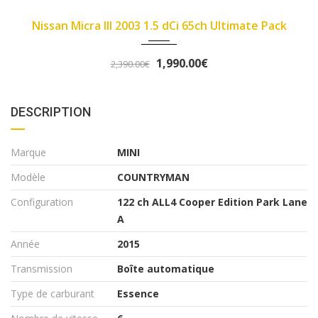
2007
89450
Fiat Panda II 2007 1.1 8v 54ch Dynamic
3,290.00€
3,490.00€
DESCRIPTION
Marque
MINI
Modèle
COUNTRYMAN
Configuration
122 ch ALL4 Cooper Edition Park Lane
A
Année
2015
Transmission
Boîte automatique
Type de carburant
Essence