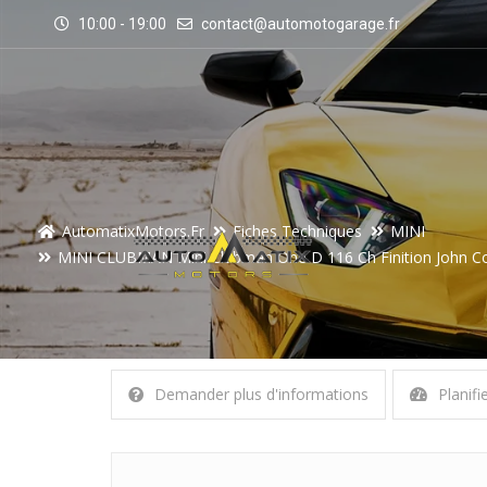
10:00 - 19:00
contact@automotogarage.fr
AutomatixMotors.fr
Fiches Techniques
MINI
MINI CLUBMAN Mini Clubman One D 116 Ch Finition John C
Demander plus d'informations
Planifi