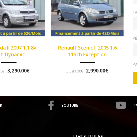
TA
PÉ
2005
Manue...
2013
Manue...
ault Scenic II 2005 1.6
>Opel Corsa IV 2013 1.2
149933
102345
115ch Exception
Twinport 85ch Graphite
P
2,990.00€
5,490.00€
3,390.00€
5,758.00€
K
YOUTUBE
T
LIENS UTILES