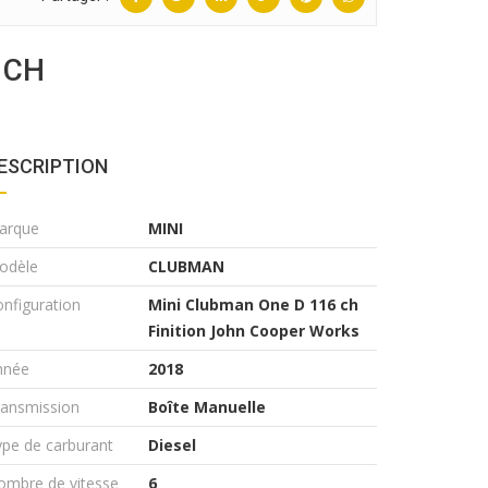
 CH
ESCRIPTION
arque
MINI
odèle
CLUBMAN
nfiguration
Mini Clubman One D 116 ch
Finition John Cooper Works
nnée
2018
ransmission
Boîte Manuelle
pe de carburant
Diesel
ombre de vitesse
6