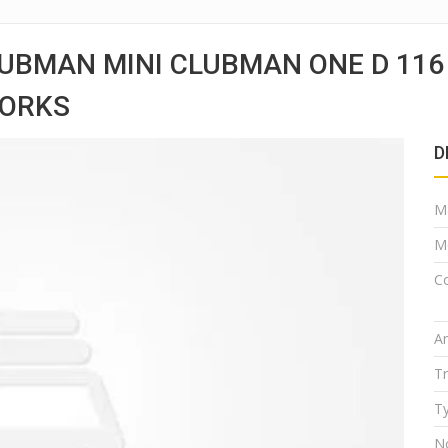
LUBMAN MINI CLUBMAN ONE D 116
WORKS
D
M
M
Co
A
T
Ty
N