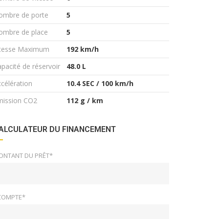
ombre de porte
5
ombre de place
5
itesse Maximum
192 km/h
pacité de réservoir
48.0 L
célération
10.4 SEC / 100 km/h
mission CO2
112 g / km
ALCULATEUR DU FINANCEMENT
ONTANT DU PRÊT*
COMPTE*