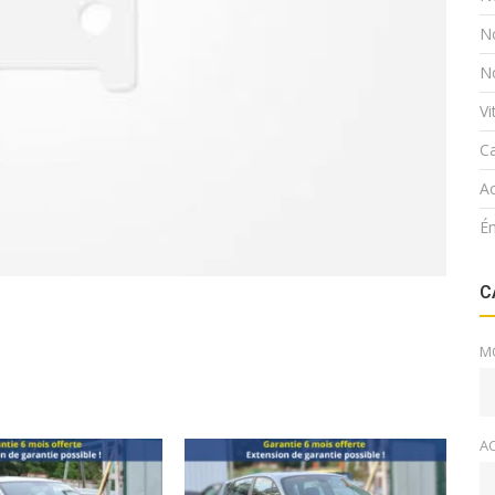
N
N
V
Ca
Ac
É
C
M
A