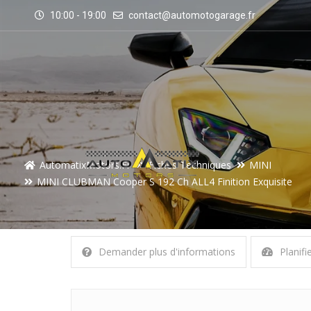
10:00 - 19:00
contact@automotogarage.fr
AutomatixMotors.fr
Fiches Techniques
MINI
MINI CLUBMAN Cooper S 192 Ch ALL4 Finition Exquisite
Demander plus d'informations
Planifi