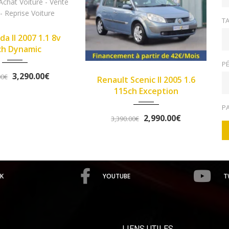
TA
PÉ
2005
Manue...
2013
Manue...
Renault Scenic II 2005 1.6
>Opel Corsa IV 2013 1.2
149933
102345
115ch Exception
Twinport 85ch Graphite
P
2,990.00€
5,490.00€
3,390.00€
5,758.00€
K
YOUTUBE
T
LIENS UTILES