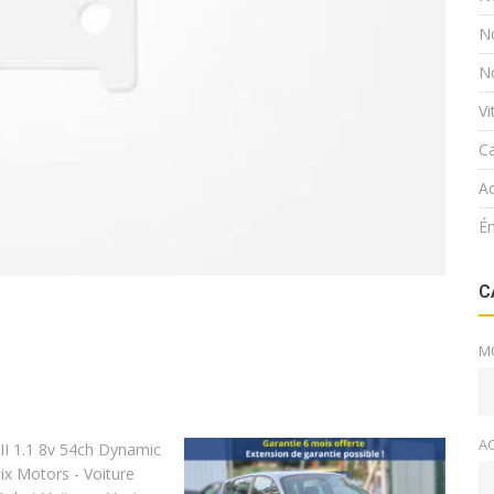
N
N
V
Ca
Ac
É
C
M
A