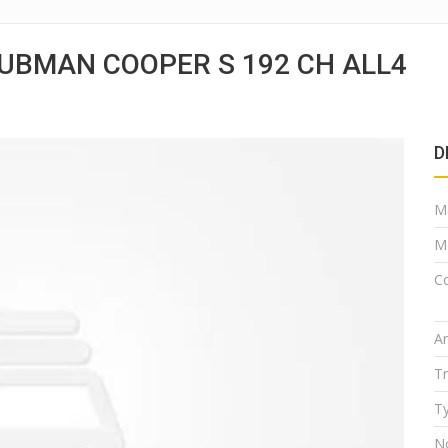
LUBMAN COOPER S 192 CH ALL4
D
M
M
Co
A
T
Ty
N