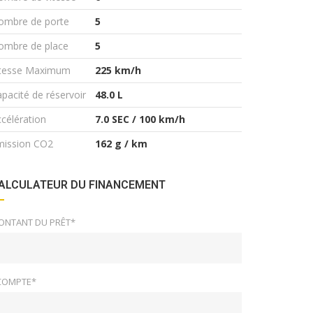
ombre de porte
5
ombre de place
5
itesse Maximum
225 km/h
pacité de réservoir
48.0 L
célération
7.0 SEC / 100 km/h
mission CO2
162 g / km
ALCULATEUR DU FINANCEMENT
ONTANT DU PRÊT*
COMPTE*