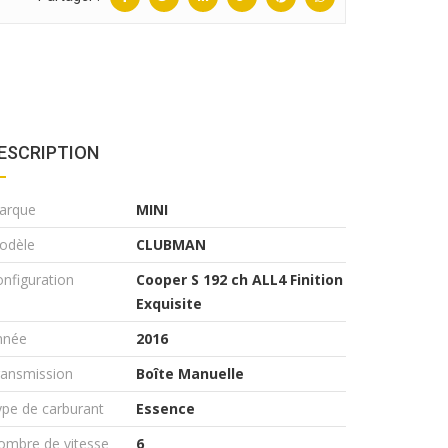
ESCRIPTION
arque
MINI
odèle
CLUBMAN
nfiguration
Cooper S 192 ch ALL4 Finition
Exquisite
nnée
2016
ransmission
Boîte Manuelle
pe de carburant
Essence
ombre de vitesse
6