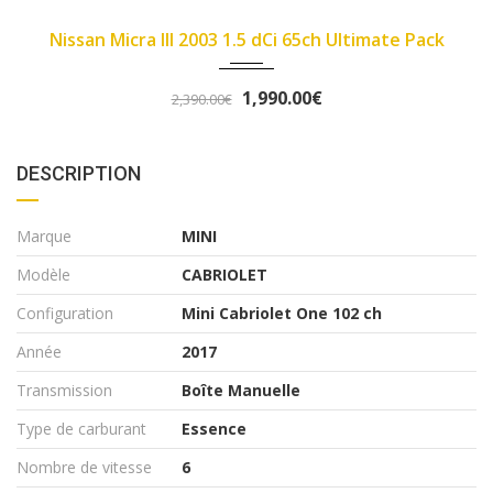
2007
89450
ack
Fiat Panda II 2007 1.1 8v 54ch Dynamic
3,290.00€
3,490.00€
DESCRIPTION
Marque
MINI
Modèle
CABRIOLET
Configuration
Mini Cabriolet One 102 ch
Année
2017
Transmission
Boîte Manuelle
Type de carburant
Essence
Nombre de vitesse
6