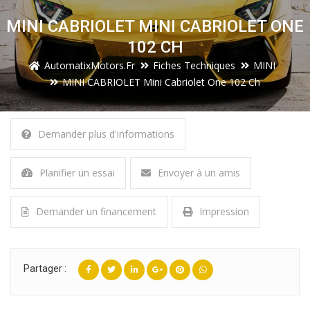
MINI CABRIOLET MINI CABRIOLET ONE
102 CH
AutomatixMotors.fr
Fiches Techniques
MINI
MINI CABRIOLET Mini Cabriolet One 102 Ch
Demander plus d'informations
Planifier un essai
Envoyer à un amis
Demander un financement
Impression
Partager :