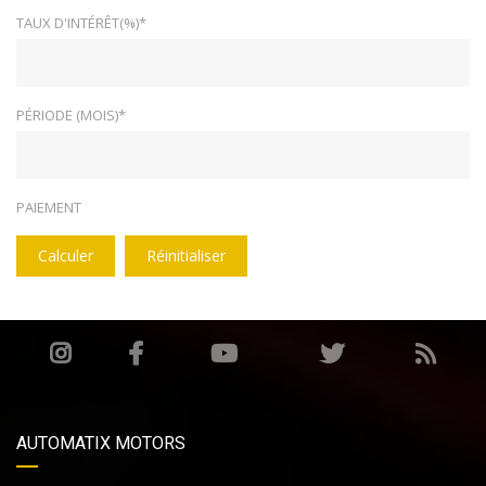
TAUX D'INTÉRÊT(%)*
PÉRIODE (MOIS)*
PAIEMENT
Calculer
Réinitialiser
AUTOMATIX MOTORS