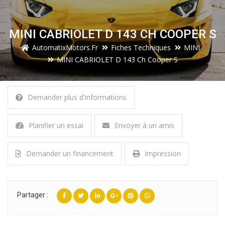
MINI CABRIOLET D 143 CH COOPER S
AutomatixMotors.fr
Fiches Techniques
MINI
MINI CABRIOLET D 143 Ch Cooper S
Demander plus d'informations
Planifier un essai
Envoyer à un amis
Demander un financement
Impression
Partager :