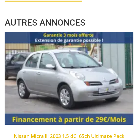
AUTRES ANNONCES
2007
89450
imate Pack
Fiat Panda II 2007 1.1 8v 54ch Dyn