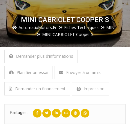
MINI CABRIOLET COOPER S
AutomatixMotors.fr
Fiches Techniques
MINI
MINI CABRIOLET Cooper S
Demander plus d'informations
Planifier un essai
Envoyer à un amis
Demander un financement
Impression
Partager :