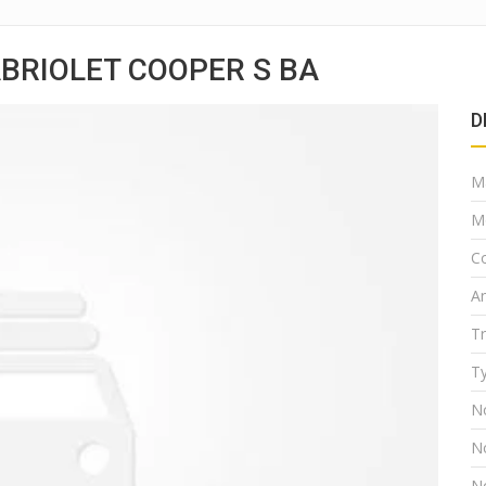
ABRIOLET COOPER S BA
D
M
M
Co
A
T
Ty
N
N
N