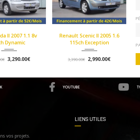
PÉ
2005
Manue...
2013
Manue...
Renault Scenic II 2005 1.6
>Opel Corsa IV 2013 1
149933
102345
115ch Exception
Twinport 85ch Graphi
P
2,990.00€
5,490.00€
3,390.00€
5,758.00€
K
YOUTUBE
T
LIENS UTILES
s vos projets.