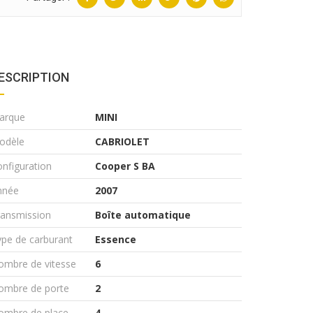
ESCRIPTION
arque
MINI
odèle
CABRIOLET
nfiguration
Cooper S BA
nnée
2007
ransmission
Boîte automatique
pe de carburant
Essence
ombre de vitesse
6
ombre de porte
2
ombre de place
4