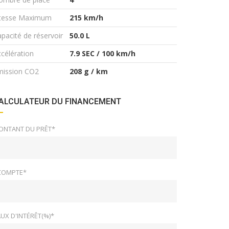
itesse Maximum
215 km/h
pacité de réservoir
50.0 L
célération
7.9 SEC / 100 km/h
mission CO2
208 g / km
ALCULATEUR DU FINANCEMENT
ONTANT DU PRÊT*
COMPTE*
UX D'INTÉRÊT(%)*