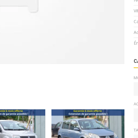
V
Ca
Ac
É
C
M
A
TA