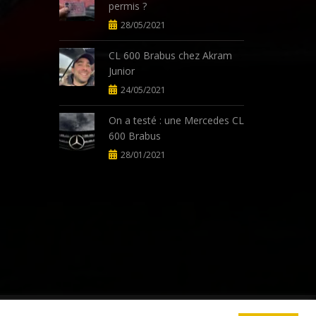
permis ?
28/05/2021
CL 600 Brabus chez Akram
Junior
24/05/2021
On a testé : une Mercedes CL
600 Brabus
28/01/2021