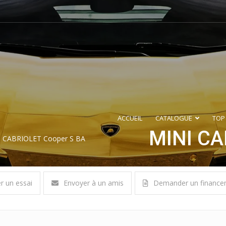
ACCUEIL
CATALOGUE
TOP
MINI CA
 CABRIOLET Cooper S BA
er un essai
Envoyer à un amis
Demander un finance