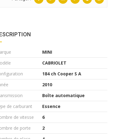
ESCRIPTION
arque
MINI
odèle
CABRIOLET
nfiguration
184 ch Cooper S A
nnée
2010
ransmission
Boîte automatique
pe de carburant
Essence
ombre de vitesse
6
ombre de porte
2
ombre de place
4