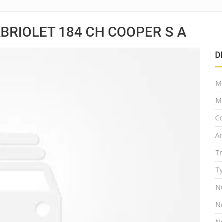
BRIOLET 184 CH COOPER S A
D
M
M
Co
A
T
Ty
N
N
N