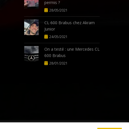
permis ?
28/05/2021
CL 600 Brabus chez Akram
Junior
24/05/2021
On a testé : une Mercedes CL
600 Brabus
28/01/2021