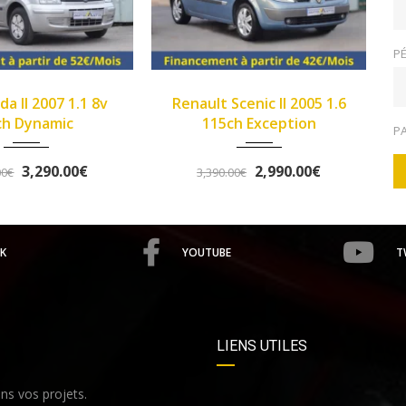
PÉ
2005
Manue...
2013
Manue...
lt Scenic II 2005 1.6
>Opel Corsa IV 2013 1.2
149933
102345
115ch Exception
Twinport 85ch Graphite
P
2,990.00€
5,490.00€
,390.00€
5,758.00€
K
YOUTUBE
T
LIENS UTILES
s vos projets.