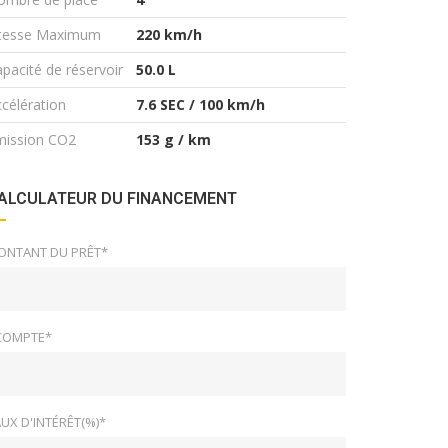
itesse Maximum
220 km/h
pacité de réservoir
50.0 L
célération
7.6 SEC / 100 km/h
mission CO2
153 g / km
ALCULATEUR DU FINANCEMENT
ONTANT DU PRÊT*
COMPTE*
UX D'INTÉRÊT(%)*