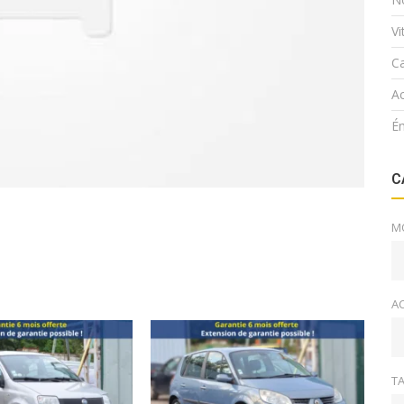
V
Ca
Ac
É
C
M
A
TA