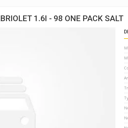
RIOLET 1.6I - 98 ONE PACK SALT
D
M
M
Co
A
T
Ty
N
N
N