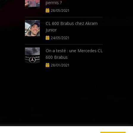
permis ?
28/05/2021
CL 600 Brabus chez Akram
Junior
24/05/2021
On a testé : une Mercedes CL
600 Brabus
28/01/2021