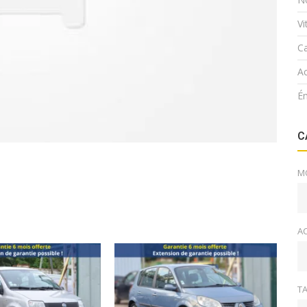
V
Ca
Ac
É
C
M
A
TA