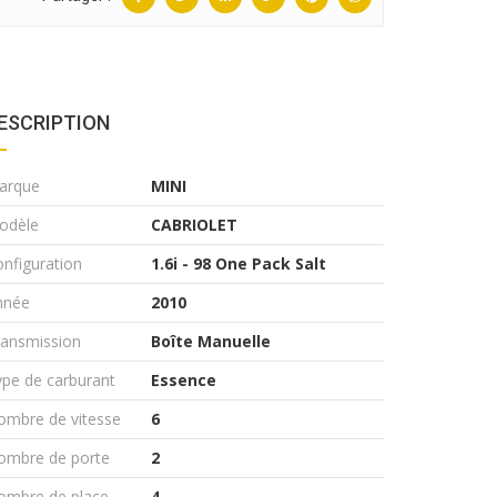
ESCRIPTION
arque
MINI
odèle
CABRIOLET
nfiguration
1.6i - 98 One Pack Salt
nnée
2010
ransmission
Boîte Manuelle
pe de carburant
Essence
ombre de vitesse
6
ombre de porte
2
ombre de place
4