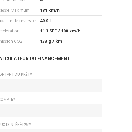
itesse Maximum
181 km/h
pacité de réservoir
40.0 L
célération
11.3 SEC / 100 km/h
mission CO2
133 g / km
ALCULATEUR DU FINANCEMENT
ONTANT DU PRÊT*
COMPTE*
UX D'INTÉRÊT(%)*