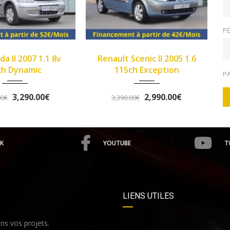
PÉ
2005
Manue...
2013
Manue...
Renault Scenic II 2005 1.6
>Opel Corsa IV 2013 1
149933
102345
115ch Exception
Twinport 85ch Graphi
P
2,990.00€
5,490.00€
3,390.00€
5,758.00€
K
YOUTUBE
T
LIENS UTILES
s vos projets.