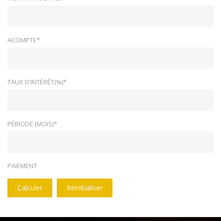
ACOMPTE*
TAUX D'INTÉRÊT(%)*
PÉRIODE (MOIS)*
PAIEMENT
Calculer
Réinitialiser