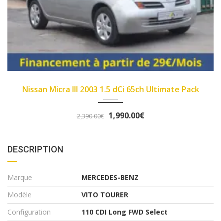
2007
89450
e Pack
Fiat Panda II 2007 1.1 8v 54ch Dynamic
3,290.00€
3,490.00€
DESCRIPTION
Marque
MERCEDES-BENZ
Modèle
VITO TOURER
Configuration
110 CDI Long FWD Select