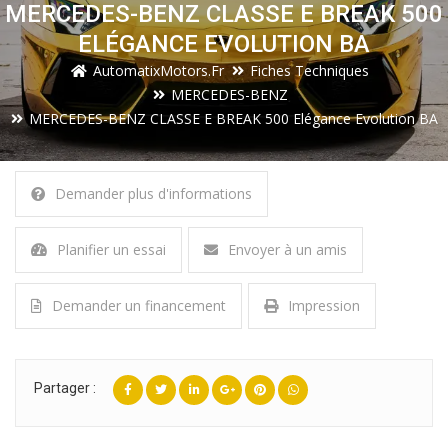
MERCEDES-BENZ CLASSE E BREAK 500
ELÉGANCE EVOLUTION BA
AutomatixMotors.fr
Fiches Techniques
MERCEDES-BENZ
MERCEDES-BENZ CLASSE E BREAK 500 Elégance Evolution BA
Demander plus d'informations
Planifier un essai
Envoyer à un amis
Demander un financement
Impression
Partager :