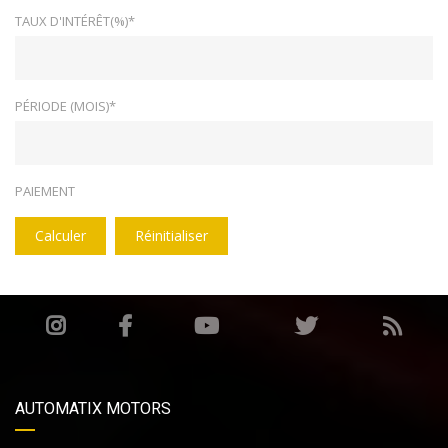
TAUX D'INTÉRÊT(%)*
PÉRIODE (MOIS)*
PAIEMENT
Calculer
Réinitialiser
AUTOMATIX MOTORS