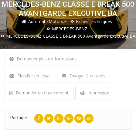
MERCEDES-BENZ CLASSE E BREAK 500
AVANTGARDE EXECUTIVE BA
AutomatixMotors.fr
Fiches Techniques
MERCEDES-BENZ
MERCEDES-BENZ CLASSE E BREAK 500 Avantgarde Executive BA
Demander plus d'informations
Planifier un essai
Envoyer à un amis
Demander un financement
Impression
Partager :