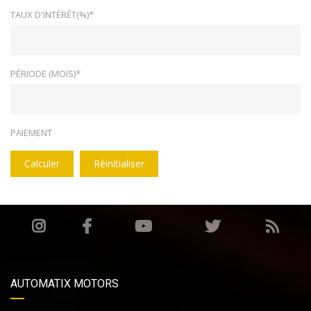
TAUX D'INTÉRÊT(%)*
PÉRIODE (MOIS)*
PAIEMENT
Calculer
Réinitialiser
AUTOMATIX MOTORS