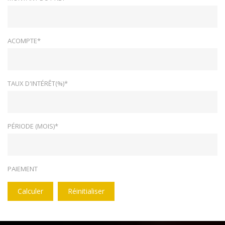
ACOMPTE*
TAUX D'INTÉRÊT(%)*
PÉRIODE (MOIS)*
PAIEMENT
Calculer
Réinitialiser