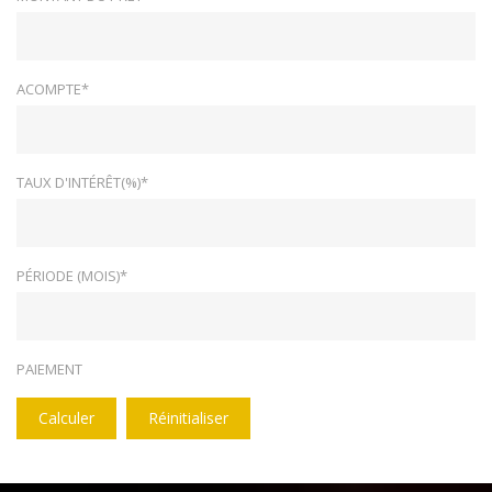
ACOMPTE*
TAUX D'INTÉRÊT(%)*
PÉRIODE (MOIS)*
PAIEMENT
Calculer
Réinitialiser