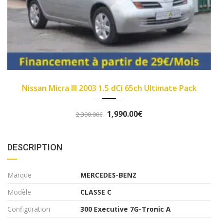
2007
89450
imate Pack
Fiat Panda II 2007 1.1 8v 54ch Dyn
3,290.00€
3,490.00€
DESCRIPTION
Marque
MERCEDES-BENZ
Modèle
CLASSE C
Configuration
300 Executive 7G-Tronic A