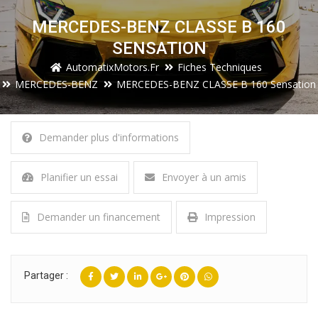
MERCEDES-BENZ CLASSE B 160
SENSATION
AutomatixMotors.fr
Fiches Techniques
MERCEDES-BENZ
MERCEDES-BENZ CLASSE B 160 Sensation
Demander plus d'informations
Planifier un essai
Envoyer à un amis
Demander un financement
Impression
Partager :