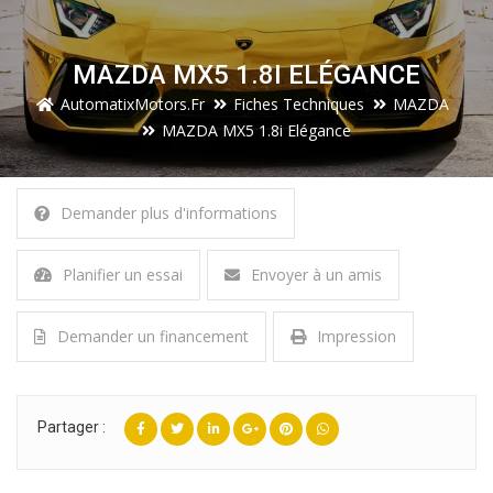
MAZDA MX5 1.8I ELÉGANCE
AutomatixMotors.fr
Fiches Techniques
MAZDA
MAZDA MX5 1.8i Elégance
Demander plus d'informations
Planifier un essai
Envoyer à un amis
Demander un financement
Impression
Partager :