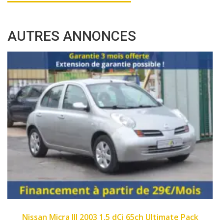
AUTRES ANNONCES
2007
89450
imate Pack
Fiat Panda II 2007 1.1 8v 54ch Dyn