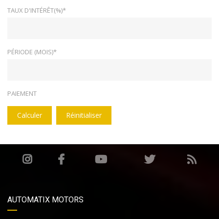
TAUX D'INTÉRÊT(%)*
PÉRIODE (MOIS)*
PAIEMENT
Calculer
Réinitialiser
AUTOMATIX MOTORS