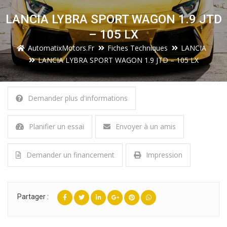
LANCIA LYBRA SPORT WAGON 1.9 JTD
– 105 LX
AutomatixMotors.fr
Fiches Techniques
LANCIA
LANCIA LYBRA SPORT WAGON 1.9 JTD – 105 LX
Demander plus d'informations
Planifier un essai
Envoyer à un amis
Demander un financement
Impression
Partager :