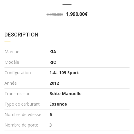
0.00€
3,290
3,490.00€
DESCRIPTION
Marque
KIA
Modèle
RIO
Configuration
1.4L 109 Sport
Année
2012
Transmission
Boîte Manuelle
Type de carburant
Essence
Nombre de vitesse
6
Nombre de porte
3