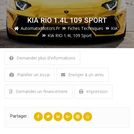
KIA RIO 1.4L 109 SPORT
AutomatixMotors.fr
Fiches Techniques
KIA
KIA RIO 1.4L 109 Sport
Demander plus d'informations
Planifier un essai
Envoyer à un amis
Demander un financement
Impression
Partager :