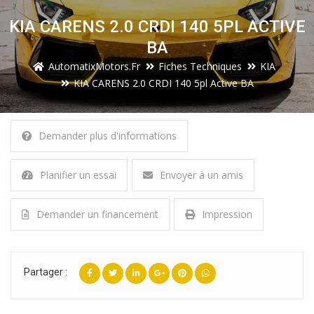
KIA CARENS 2.0 CRDI 140 5PL ACTIVE
BA
AutomatixMotors.fr
Fiches Techniques
KIA
KIA CARENS 2.0 CRDI 140 5pl Active BA
Demander plus d'informations
Planifier un essai
Envoyer à un amis
Demander un financement
Impression
Partager :