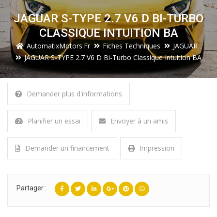
JAGUAR S-TYPE 2.7 V6 D BI-TURBO
CLASSIQUE INTUITION BA
AutomatixMotors.fr
Fiches Techniques
JAGUAR
JAGUAR S-TYPE 2.7 V6 D Bi-Turbo Classique Intuition BA
Demander plus d'informations
Planifier un essai
Envoyer à un amis
Demander un financement
Impression
Partager :