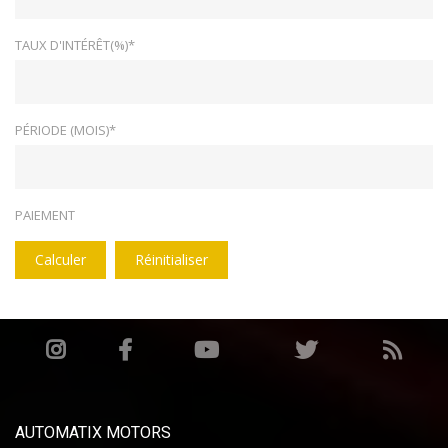
TAUX D'INTÉRÊT(%)*
PÉRIODE (MOIS)*
PAIEMENT
Calculer
Réinitialiser
AUTOMATIX MOTORS