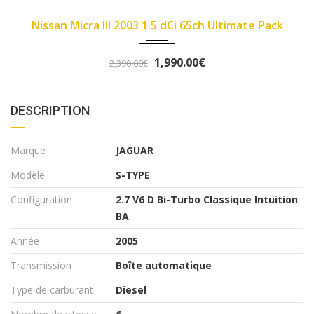
4000
2007
89450
 Ultimate Pack
Fiat Panda II 2007 1.1 8v 54ch
3,290.00€
3,490.00€
DESCRIPTION
Marque
JAGUAR
Modèle
S-TYPE
Configuration
2.7 V6 D Bi-Turbo Classique Intuition
BA
Année
2005
Transmission
Boîte automatique
Type de carburant
Diesel