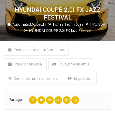
HYUNDAI COUPE 2.0I FX JAZZ
FESTIVAL
AutomatixMotors.fr
Fiches Techniques
HYUNDAI
HYUNDAI COUPE 2.0i FX Jazz Festival
Demander plus d'informations
Planifier un essai
Envoyer à un amis
Demander un financement
Impression
Partager :