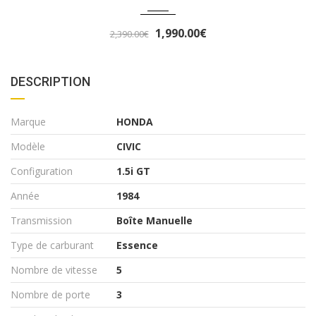
0.00€
3,290
3,490.00€
DESCRIPTION
Marque
HONDA
Modèle
CIVIC
Configuration
1.5i GT
Année
1984
Transmission
Boîte Manuelle
Type de carburant
Essence
Nombre de vitesse
5
Nombre de porte
3