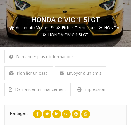
HONDA CIVIC 1.5I GT
AutomatixMotors.fr
Fiches Techniques
HONDA
HONDA CIVIC 1.5i GT
Demander plus d'informations
Planifier un essai
Envoyer à un amis
Demander un financement
Impression
Partager :