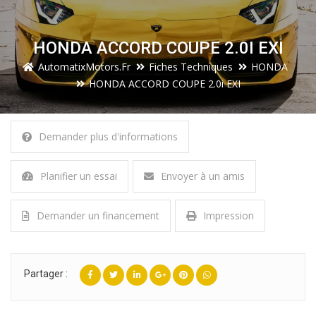
HONDA ACCORD COUPE 2.0I EXI
AutomatixMotors.fr
Fiches Techniques
HONDA
HONDA ACCORD COUPE 2.0i EXI
Demander plus d'informations
Planifier un essai
Envoyer à un amis
Demander un financement
Impression
Partager :