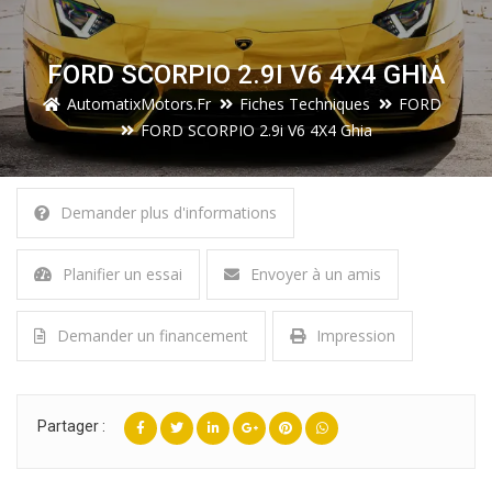
FORD SCORPIO 2.9I V6 4X4 GHIA
AutomatixMotors.fr
Fiches Techniques
FORD
FORD SCORPIO 2.9i V6 4X4 Ghia
Demander plus d'informations
Planifier un essai
Envoyer à un amis
Demander un financement
Impression
Partager :