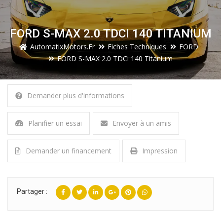
FORD S-MAX 2.0 TDCI 140 TITANIUM
AutomatixMotors.fr
Fiches Techniques
FORD
FORD S-MAX 2.0 TDCi 140 Titanium
Demander plus d'informations
Planifier un essai
Envoyer à un amis
Demander un financement
Impression
Partager :