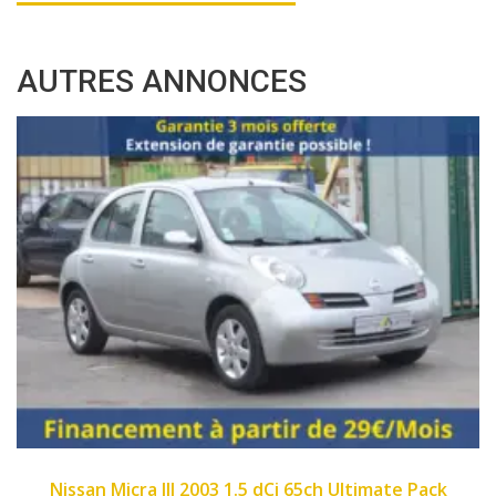
AUTRES ANNONCES
2007
89450
imate Pack
Fiat Panda II 2007 1.1 8v 54ch Dyn